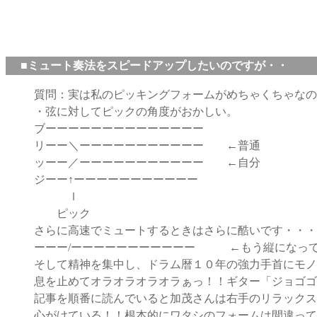
■ミュート奏法をスピードアップしたいのですが・・
質問：実は私のピッキングフォームがめちゃくちゃなの
・弦に対してピックの角度がおかしい。
ブーーーーーーーーーーーーーー
リーー＼ーーーーーーーーーーー ←普通
ッーー／ーーーーーーーーーーー ←自分
ジーー↑ーーーーーーーーーーー
ｌ
ピック
さらに高速でミュートするときはさらに酷いです・・・
ーーー/ーーーーーーーーーーー ←もう縦になっ
そして精神を集中し、ドラム暦１０年の強力手首にモノ
息を止めてオラオラオラオラぁっ！！ギター「ジョゴ
記事を順番に読んでいると加茂さんは右手のリラックス
心がけている！！根本的にワタシのフォームは間違って