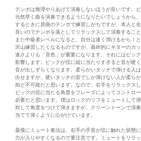
テンポは無理やりあげて演奏しないほうが良いです。ビ
当然早く曲を演奏できるようになりたいでしょうから、
するときに原曲のテンポで練習しがちですが、本人と全
良いのでテンポを落としてリラックスして演奏すること
また中級者レベルになると、自分は速く弾けるから！と
沢山練習したくなるものですが、最終的にギターのカッ
速さよりも「音色」が重要になります。それにはピック
影響します。ピックが弦に縦に当たりすぎると音が硬く
音が出しずらくなります。柔らかいタッチで弾ける人は
出せますが、硬いタッチの音でしか弾けない人が柔らか
殆ど不可能だと思います。なので、右手をリラックスし
ピックの弦に当たる角度をフレーズによってコントロー
必要だと思います。僕はロックのリフをミュートして弾
対して角度をつけて弾きますが、クリーントーンで演奏
当てて弾くように心がけています。
最後にミュート奏法は、右手の手首が弦に触れた状態に
力が入りやすくなるので要注意です。ミュートをリラッ