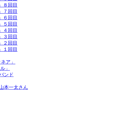
VE」８回目
VE」７回目
VE」６回目
VE」５回目
VE」４回目
VE」３回目
VE」２回目
VE」１回目
オネア」
ナル」
刀バンド
 山本一太さん