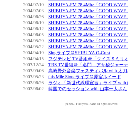
2004/07/10
SHIBUYA-FM 78.4Mhz「GOOD WA
2004/07/03
SHIBUYA-FM 78.4Mhz「GOOD WA
2004/06/26
SHIBUYA-FM 78.4Mhz「GOOD WA
2004/06/19
SHIBUYA-FM 78.4Mhz「GOOD WA
2004/06/12
SHIBUYA-FM 78.4Mhz「GOOD WA
2004/06/05
SHIBUYA-FM 78.4Mhz「GOOD WA
2004/05/29
SHIBUYA-FM 78.4Mhz「GOOD WA
2004/05/22
SHIBUYA-FM 78.4Mhz「GOOD WA
2004/04/19
Singライブ＠SHIBUYA O-Crest
2004/04/15
フジテレビ TV番組＠「クイズ＄ミリ
2003/12/24
TBS TV番組＠「名門！アサ秘ジャー
2003/09/06
高崎野外音楽フェスティバル with 太
2003/05/23
this Mile Stoneライブ＠原宿ルイード
2002/06/26
ラジオ「新世代総理宣言」ライブ with
2002/06/02
韓国でのセッション with 山本一太さん
(c) 2002. Fumiyoshi Kamo all rights reserved.
-