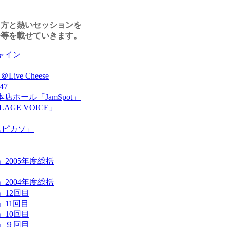
た方と熱いセッションを
子等を載せていきます。
ャイン
l」＠Live Cheese
47
ホール「JamSpot」
LLAGE VOICE」
もピカソ」
VE」2005年度総括
VE」2004年度総括
E」12回目
E」11回目
E」10回目
VE」９回目