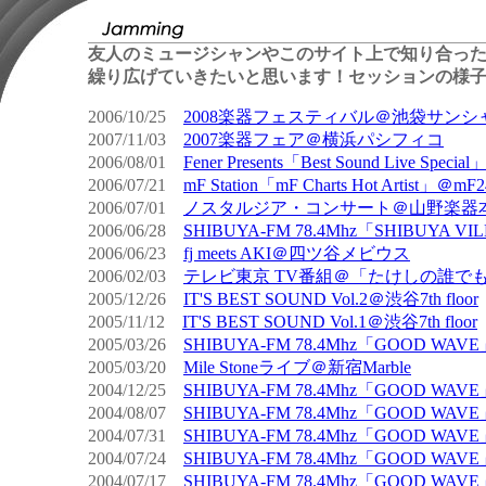
友人のミュージシャンやこのサイト上で知り合っ
繰り広げていきたいと思います！セッションの様
2006/10/25
2008楽器フェスティバル＠池袋サンシ
2007/11/03
2007楽器フェア＠横浜パシフィコ
2006/08/01
Fener Presents「Best Sound Live Specia
2006/07/21
mF Station「mF Charts Hot Artist」＠mF2
2006/07/01
ノスタルジア・コンサート＠山野楽器本店
2006/06/28
SHIBUYA-FM 78.4Mhz「SHIBUYA VI
2006/06/23
fj meets AKI＠四ツ谷メビウス
2006/02/03
テレビ東京 TV番組＠「たけしの誰で
2005/12/26
IT'S BEST SOUND Vol.2＠渋谷7th floor
2005/11/12
IT'S BEST SOUND Vol.1＠渋谷7th floor
2005/03/26
SHIBUYA-FM 78.4Mhz「GOOD WA
2005/03/20
Mile Stoneライブ＠新宿Marble
2004/12/25
SHIBUYA-FM 78.4Mhz「GOOD WA
2004/08/07
SHIBUYA-FM 78.4Mhz「GOOD WAV
2004/07/31
SHIBUYA-FM 78.4Mhz「GOOD WAV
2004/07/24
SHIBUYA-FM 78.4Mhz「GOOD WAV
2004/07/17
SHIBUYA-FM 78.4Mhz「GOOD WA