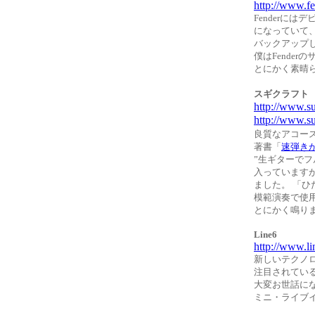
http://www.fe
Fenderには
になっていて
バックアップ
僕はFende
とにかく素晴
スギクラフト
http://www.su
http://www.s
良質なアコー
著書「
速弾き
”生ギターで
入っています
ました。 「
模範演奏で使
とにかく鳴り
Line6
http://www.li
新しいテクノ
注目されている
大変お世話にな
ミニ・ライブイ