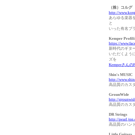
（株）コル
http://www.korg
あらゆる楽器を生
と
いった有名ブ
Kemper Profili
https://www.fa
新時代のギタ
いただくよう
ズを
Kemperさん
Shin's MUS
http://www.shi
高品質のカス
GrounWide
http://grounwi
高品質のカス
DR Strings
http://pearl.jp
高品質のハン
Little Guitar