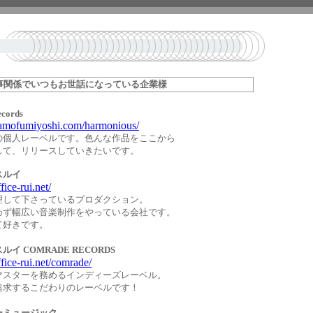
事関係でいつもお世話になっている企業様
cords
amofumiyoshi.com/harmonious/
の個人レーベルです。色んな作品をここから
して、リリースしていきたいです。
スルイ
ice-rui.net/
理して下さっているプロダクション。
わず幅広い音楽制作をやっている会社です。
て好きです。
イ COMRADE RECORDS
fice-rui.net/comrade/
マスターを務めるインディーズレーベル。
追求するこだわりのレーベルです！
ーミュージック