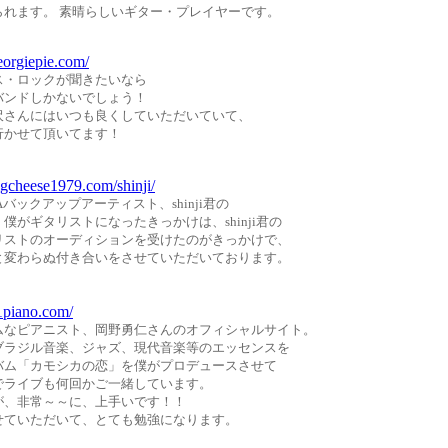
られます。 素晴らしいギター・プレイヤーです。
eorgiepie.com/
ス・ロックが聞きたいなら
バンドしかないでしょう！
沢さんにはいつも良くしていただいていて、
行かせて頂いてます！
igcheese1979.com/shinji/
Aバックアップアーティスト、shinji君の
僕がギタリストになったきっかけは、shinji君の
リストのオーディションを受けたのがきっかけで、
と変わらぬ付き合いをさせていただいております。
1piano.com/
ムなピアニスト、岡野勇仁さんのオフィシャルサイト。
ブラジル音楽、ジャズ、現代音楽等のエッセンスを
バム「カモシカの恋」を僕がプロデュースさせて
でライブも何回かご一緒しています。
が、非常～～に、上手いです！！
せていただいて、とても勉強になります。