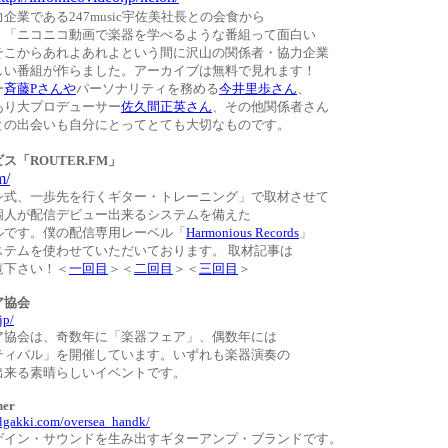
企業である247music宇佐美社長との会食から
。「ニコニコ動画で楽器を学べるような番組って面白い
そこからあれよあれよという間に沢山の関係者・協力企業
しい番組が作らました。アーカイブは無料で見れます！
ー
斉藤Pさんや
パーソナリティを務める
今井里歩さん
、
あり大プロデューサー
佐久間正英さん
、その他関係者さん
との出会いも自分にとってとても大切なものです。
ス「ROUTER.FM」
m/
シ式、一歩先を行くギター・トレーニング」で取材させて
個人が配信デビュー出来るシステムを備えた
ルです。僕の配信専用レーベル「
Harmonious Records
」
ステムを使わせていただいております。 取材記事は
覧下さい！＜
一回目
＞＜
二回目
＞＜
三回目
＞
ェア協会
jp/
ア協会は、奇数年に「楽器フェア」、偶数年には
ティバル」を開催しています。いずれも楽器演奏の
出来る素晴らしいイベントです。
ner
rlgakki.com/oversea_handk/
ゲイン・サウンドを生み出すギターアンプ・ブランドです。