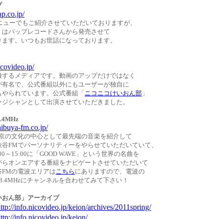
プ
p.co.jp/
Sメニューでもご紹介させていただいておりますが、
くはバップレコードさんから発売させて
ります。いつもお世話になっております。
covideo.jp/
徴するメディアです。動画のアップだけではなく
が有名で、公式番組以外にもユーザーが独自に
もやられています。公式番組「
ニコニコけいおん部
」
ージシャンとして出演させていただきました。
8.4MHz
ibuya-fm.co.jp/
東京の文化の中心として最先端の音楽を紹介して
渋谷FMでパーソナリティーをやらせていただいていて、
30～15:00に「GOOD WAVE」という世界の名曲を
がらオンエアする番組をナビゲートさせていただいて
谷FMの電波エリアは
こちら
にありますので、電波の
8.4MHzにチャンネルを合わせてみて下さい！
いおん部」アーカイブ
ttp://info.nicovideo.jp/keion/archives/2011spring/
ttp://info.nicovideo.jp/keion/