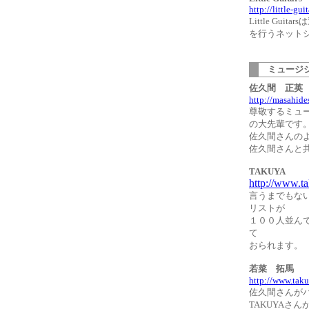
http://little-gui
Little G
を行うネット
ミュージシ
佐久間 正英
http://masahide
尊敬するミュ
の大先輩です
佐久間さんの
佐久間さんと
TAKUYA
http://www.t
言うまでもない
リストが
１００人並んで
て
おられます。
若菜 拓馬
http://www.tak
佐久間さんがバンマ
TAKUYAさんが新