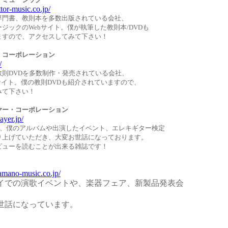
tor-music.co.jp/
専門書、教則本を多数出版されている会社、
ジックのWebサイト。僕が執筆した教則本/DVDも
ますので、アクセスしてみて下さい！
・コーポレーション
/
教則DVDを多数制作・発売されている会社、
サイト。僕の教則DVDも紹介されていますので、
みて下さい！
ヤー・コーポレーション
ayer.jp/
んには、僕のアルバムや出演したイベント、エレキギター検定
り上げていただき、大変お世話になっております。
ビューを読むことが出来る雑誌です！
amano-music.co.jp/
イでの演歌イベントや、楽器フェア、新製品発表会
世話になっています。