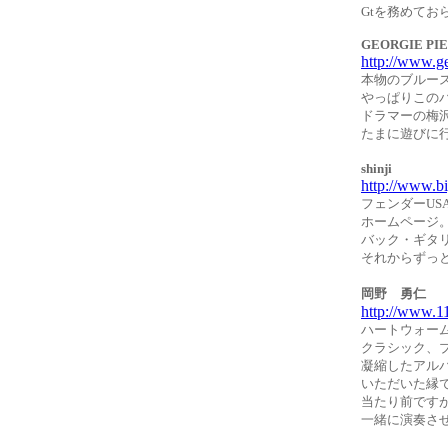
Gtを務めてお
GEORGIE PIE
http://www.g
本物のブルー
やっぱりこの
ドラマーの梅
たまに遊びに
shinji
http://www.b
フェンダーUS
ホームページ。
バック・ギタ
それからずっ
岡野 勇仁
http://www.1
ハートウォー
クラシック、
凝縮したアル
いただいた縁
当たり前です
一緒に演奏さ