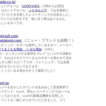
nder.co.jp/
デビューアルバム「
GOOD WAVE
」の時からお世話
、セカンドアルバム「
ノスタルジア
」では全面的に
していただき充実したレコーディングが出来ました。
rのサウンドが大好きです。他に言う事はありません。
らしいギターです。
gicraft.com/
ugitakenji.com/
（ニュー・ブランドも始動！）
スティック・ギターを製作しているギター・メーカー。
がうまくなる理由 ヘタな理由
」の中に
フル・ピッキングする速弾きプレイ”というデモ演奏が
が、それはスギクラフトさんのギターを使わせて頂き
ひたすら弾くだけ！アコギ・トレーニング」では全曲
用させていただいております。
まくっている＆弾きやすくて最高でした！
ne6.jp/
ロジーを生かしたサウンドを生み出して音楽業界で
ブランド、Line6。僕もレコーディングではいつも
っております。Line6の新製品機材を活用した
ベントも一緒にやらせていただきました。 (^^)