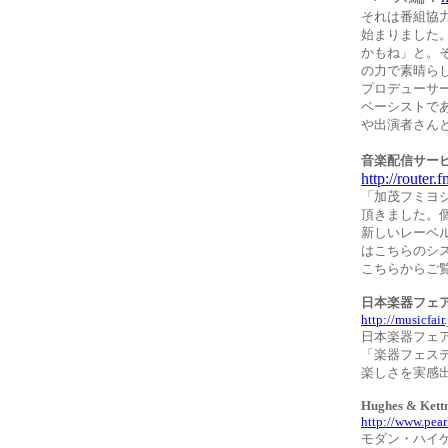
それは番組協力
始まりました
かもね」と。
の力で素晴ら
プロデューサ
ベーシストで
や出演者さん
音楽配信サービ
http://router.f
「加茂フミヨ
頂きました。
新しいレーベ
はこちらのシ
こちらからご
日本楽器フ
http://musicfair.
日本楽器フェ
「楽器フェス
楽しさを実感
Hughes & Kett
http://www.pea
モダン・ハイ