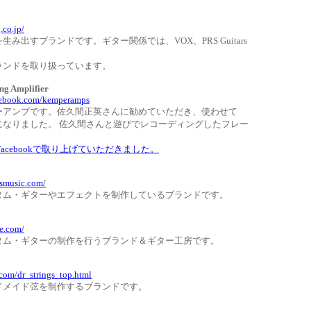
グ
.co.jp/
み出すブランドです。ギター関係では、VOX、PRS Guitars
ランドを取り扱っています。
ng Amplifier
cebook.com/kemperamps
ーアンプです。佐久間正英さんに勧めていただき、使わせて
になりました。 佐久間さんと遊びでレコーディングしたフレー
のFacebookで取り上げていただきました。
IC
nsmusic.com/
タム・ギターやエフェクトを制作しているブランドです。
de.com/
タム・ギターの制作を行うブランド＆ギター工房です。
n.com/dr_strings_top.html
ドメイド弦を制作するブランドです。
s