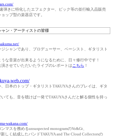
tars.com/
uitarsは速弾きに特化したエフェクター、ピック等の並行輸入品販売
ショップ型の楽器店です。
ャン・アーティストの皆様
sakuma.net/
ージシャンであり、プロデューサー、ベーシスト、ギタリスト
。
ような音楽が出来るようになるために、日々修行中です！
共演させていただいたライブのレポートは
こちら
！
akuya-web.com/
、日本のトップ・ギタリストTAKUYAさんのプレイは、ギタ
いても、音を聴けば一発でTAKUYAさんだと解る個性を持っ
uma-wakana.com/
スを務めるunsuspected monogramのVo&Gt、
しく結成したバンドTAKUYA and The Cloud Collectorsの