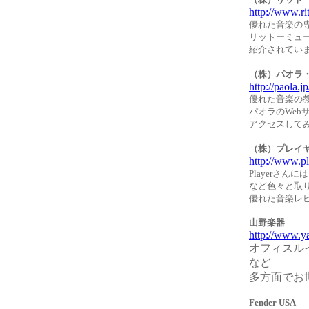
http://www.rit
優れた音楽の
リットーミュー
紹介されてい
（株）パオラ
http://paola.jp
優れた音楽の
パオラのWeb
アクセスして
（株）プレイ
http://www.pl
Playerさ
など色々と取
優れた音楽レ
山野楽器
http://www.y
オフィスル
など
多方面でお
Fender USA