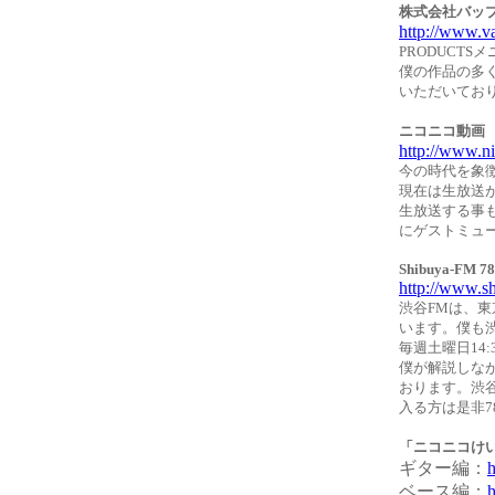
株式会社バッ
http://www.va
PRODUCT
僕の作品の多
いただいてお
ニコニコ動画
http://www.ni
今の時代を象
現在は生放送
生放送する事
にゲストミュ
Shibuya-FM 7
http://www.sh
渋谷FMは、
います。僕も
毎週土曜日14:
僕が解説しな
おります。渋
入る方は是非7
「ニコニコけ
ギター編：
h
ベース編：
h