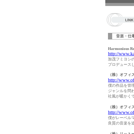
音楽・仕
Harmonious Re
http://www.k
加茂フミヨシ
プロデュース
（株）オフィ
http://www.off
僕の作品を管
ジャンルを問
社風が暖かく
（株）オフィスル
http://www.of
僕がレーベル
良質の音楽を
（株）リット