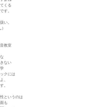
てくる
です。
扱い。
ん）
音教室
な
きない
学
ックには
よ、
す。
性というのは
面も