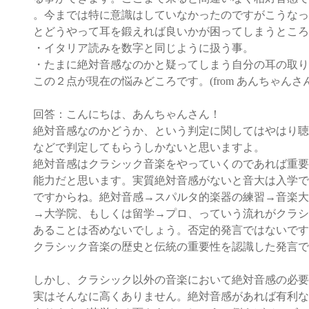
。今までは特に意識はしていなかったのですがこうなっ
とどうやって耳を鍛えれば良いかが困ってしまうところ
・イタリア読みを数字と同じように扱う事。
・たまに絶対音感なのかと疑ってしまう自分の耳の取り
この２点が現在の悩みどころです。(from あんちゃんさ
回答：こんにちは、あんちゃんさん！
絶対音感なのかどうか、という判定に関してはやはり聴
などで判定してもらうしかないと思いますよ。
絶対音感はクラシック音楽をやっていくのであれば重要
能力だと思います。実質絶対音感がないと音大は入学で
ですからね。絶対音感→スパルタ的楽器の練習→音楽大
→大学院、もしくは留学→プロ、っていう流れがクラシ
あることは否めないでしょう。否定的発言ではないです
クラシック音楽の歴史と伝統の重要性を認識した発言で
しかし、クラシック以外の音楽において絶対音感の必要
実はそんなに高くありません。絶対音感があれば有利な