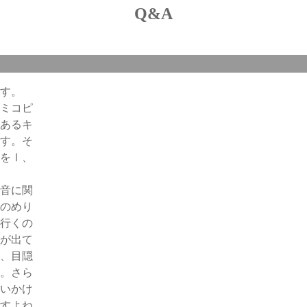
Q&A
す。
ミコピ
あるキ
す。そ
をⅠ、
音に関
のめり
行くの
が出て
、目隠
。さら
いかけ
すよね