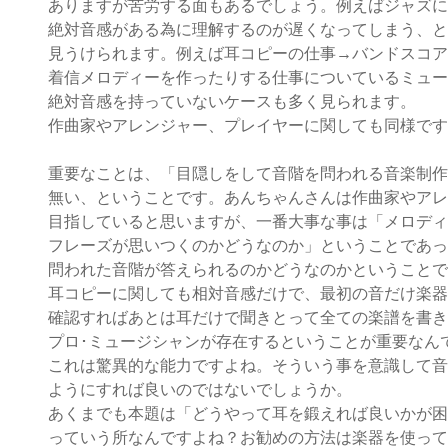
ありますが苦労する面もあるでしょう。例えばジャズに
絶対音感がある為に理解するのが遅くなってしまう、と
見うけられます。例えば耳コピーの仕事→バンドスコア
着信メロディーを作ったりする仕事についているミュー
絶対音感を持っていないケースも多く見られます。
作曲家やアレンジャー、プレイヤーに関しても同様です
重要なことは、「目隠しをして音階を問われる音楽制作
無い、ということです。あんちゃんさんは作曲家やアレ
目指していると思いますが、一番大事な事は「メロディ
フレーズが思いつくのかどうなのか」ということであっ
問われた音階が答えられるのかどうなのかということで
耳コピーに関しても相対音感だけで、最初の音だけ楽器
確認すればあとは耳だけで聞きとって全ての楽譜を書き
プロ･ミュージシャンが存在するということが重要なん
これは驚異的な能力ですよね。そういう事を意識して音
ようにすれば良いのではないでしょうか。
あくまでも本題は「どうやって耳を鍛えれば良いかが困
っていう所なんですよね？お勧めの方法は楽器を使って