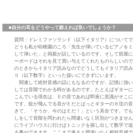
■自分の耳をどうやって鍛えれば良いでしょうか？
質問：ドレミファソラシド（以下イタリア）についてで
どうも私が幼稚園のころ「先生が弾いているピアノをミ
して弾いた」と両親が話しているのです。そして部屋に
ーボードはそれを見て買い与えてくれたものらしいので
のときからイタリア読みなのでどうしてもイタリア読み
Ⅱ（以下数字）といった扱いにできずにいます。
関連して絶対音感の話にもなるのですが、記憶に強い
しては音階でわかる時があるのです。たとえばギターに
こんでいる現在は、Ｅの音であれば即座に意識がそこに
です。蚊が飛んでる音がＥだとぱっとギターの６弦の音
きて、「そうか、今のはＥだ！」という具合です。でも
しをして音階を問われたら間違いなく区別がつきません
にライブハウスに行けばトニックを探し出して数字で追
る事ができます。ここまで来ると間違いなく相対音感で