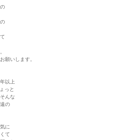
の
の
て
。
お願いします。
0年以上
ちょっと
そんな
遠の
気に
くて