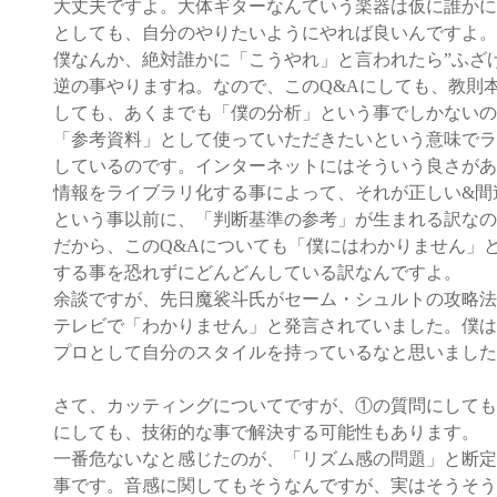
大丈夫ですよ。大体ギターなんていう楽器は仮に誰かに
としても、自分のやりたいようにやれば良いんですよ。
僕なんか、絶対誰かに「こうやれ」と言われたら”ふざ
逆の事やりますね。なので、このQ&Aにしても、教則本
しても、あくまでも「僕の分析」という事でしかないの
「参考資料」として使っていただきたいという意味でラ
しているのです。インターネットにはそういう良さがあ
情報をライブラリ化する事によって、それが正しい&間
という事以前に、「判断基準の参考」が生まれる訳なの
だから、このQ&Aについても「僕にはわかりません」
する事を恐れずにどんどんしている訳なんですよ。
余談ですが、先日魔裟斗氏がセーム・シュルトの攻略法
テレビで「わかりません」と発言されていました。僕は
プロとして自分のスタイルを持っているなと思いました
さて、カッティングについてですが、①の質問にしても
にしても、技術的な事で解決する可能性もあります。
一番危ないなと感じたのが、「リズム感の問題」と断定
事です。音感に関してもそうなんですが、実はそうそう