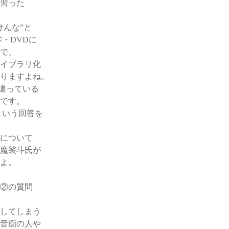
習った
けんな”と
・DVDに
で、
イブラリ化
りますよね。
違っている
です。
という回答を
について
魔裟斗氏が
よ。
②の質問
してしまう
音痴の人や