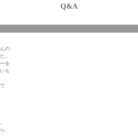
Q&A
んの
た。
ーを
いも
で
。
ら