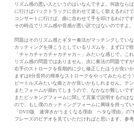
リズム感の悪い人というのはいなんですよ。何故ならば
に行けばバックトラックに合わせて楽しく歌えるわけで
コンサートに行けば、曲に合わせて手を叩けるわけです
その時点でリズム感や音感が悪い訳ではないのですよ。
問題はそのリズム感とギター奏法がマッチングしていな
カッティングを弾こうとしているリズムを、まず口で歌
「チャカチャカチャカチャカ～」みたいな感じで。これ
リズム感の問題ではありません。次に奏法の問題ですが
右手のストロークを長期的に少し修正したほうが良いか
まずは8分音符の簡単なストロークをやってみたらどう
ビートルズみたいな曲とかが良いかもしれません。テン
またフォームが崩れてしまうので、なかなか難しいです
またピッキングフォームに関して言葉で説明するのはな
ので、もし僕のカッティングフォームに興味を持ってい
「DVD版 速弾きがうまくなる理由 ヘタな理由」の”Ex
フレーズのビデオを見ていただければと思います。参考