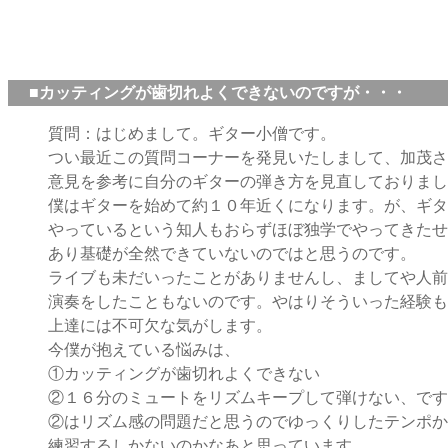
■カッティングが歯切れよくできないのですが・・・
質問：はじめまして。ギター小僧です。
つい最近この質問コーナーを発見いたしまして、加茂さ
意見を参考に自分のギターの弾き方を見直しておりまし
僕はギターを始めて約１０年近くになります。が、ギタ
やっているという知人もおらずほぼ独学でやってきたせ
あり基礎が全然できていないのではと思うのです。
ライブも未だいったことがありませんし、ましてや人前
演奏をしたこともないのです。やはりそういった経験も
上達には不可欠な気がします。
今僕が抱えている悩みは、
①カッティングが歯切れよくできない
②１６分のミュートをリズムキープして弾けない、です
②はリズム感の問題だと思うのでゆっくりしたテンポか
練習するしかないのかなあと思っています。