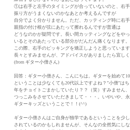
①は右手と左手のタイミングが合っていないのと、右手
振り方がうまくないのかなあとか考えるんですが
自分でよく分かりません。ただ、カッティング時に右手
親指の付け根が弦にあたって擦れるんですが普通は
どうなのかが疑問です。長い間カッティングなどをやっ
いるとそのあたっている部分がだんだん痛くなります。
この際、右手のピッキングを矯正しようと思っています
長々とすみませんが、アドバイスがありましたら宜しく
(from ギター小僧さん)
回答：ギター小僧さん、こんにちは。ギターを始めて1
ということは少なくても20代以上ですよね？”小僧”は
年をチョイトごまかしていたり？？（笑）すみません、
つっこみをさせていただきまして・・・。いやいや、永
ギターキッズということで！！(^^)
ギター小僧さんはご自身が独学であるということを少し
されているのかもしれませんが、そんなの全然気にしな