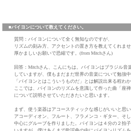
■バイヨンについて教えてください。
質問：バイヨンについて全く無知なのですが、
リズムの刻み方、アクセントの置き方を教えてくれませ
厚かましいお願いで恐縮です。(from Mitchさん)
回答：Mitchさん、こんにちは。バイヨンはブラジル音
していますが、僕もまだまだ世界の音楽について勉強中
「バイヨンとはこういうものだ」とは解説出来る程わか
ここでは、バイヨンのリズムを意識して作った曲「座禅
について説明させていただきたいと思います。
まず、使う楽器はアコースティックな感じがいいと思い
アコーディオン、フルート、フラメンコ・ギター、そし
中心にグルーブを作りました。バイヨンは４分の２拍子
いますが、僕はあくまで歌謡曲の中にバイヨンリズムを