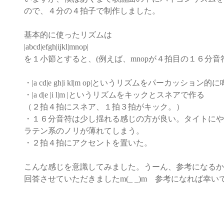
ので、４分の４拍子で制作しました。
基本的に使ったリズムは
|abcd|efgh|ijkl|mnop|
を１小節とすると、(例えば、mnopが４拍目の１６分音
・|a cd|e gh|i kl|m op|というリズムをパーカッション的
・|a d|e |i l|m |というリズムをキックとスネアで作る
（２拍４拍にスネア、１拍３拍がキック。）
・１６分音符は少し揺れる感じの方が良い。タイトにや
ラテン系のノリが薄れてしまう。
・２拍４拍にアクセントを置いた。
こんな感じを意識してみました。うーん、参考になるか
回答させていただきましたm(_ _)m 参考になれば幸い